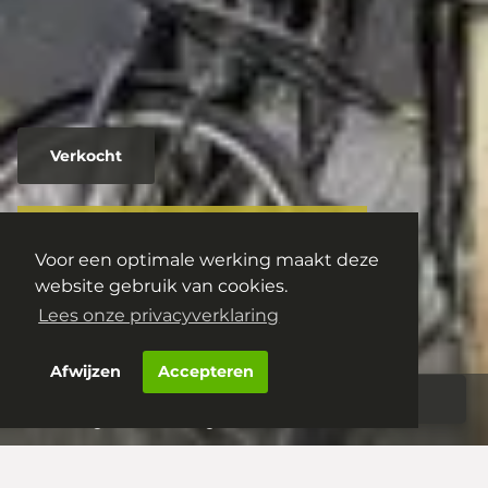
Verkocht
Vughterstraat 134F
Voor een optimale werking maakt deze
5211 GM
's-Hertogenbosch
website gebruik van cookies.
€ 319.000,- k.k.
Lees onze privacyverklaring
Afwijzen
Accepteren
Aanbod
Woningportaal
‘s-Hertogenbosch – Vughterstraat 134F