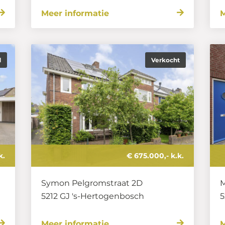
Meer informatie
M
d
Verkocht
k.
€ 675.000,- k.k.
Symon Pelgromstraat 2D
M
5212 GJ
's-Hertogenbosch
5
Meer informatie
M