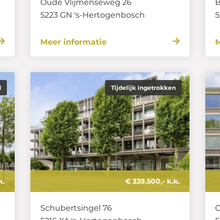
Oude Vlijmenseweg 26
B
5223 GN
's-Hertogenbosch
5
Meer informatie
M
d
Tijdelijk ingetrokken
k.
€ 339.500,- k.k.
Schubertsingel 76
C