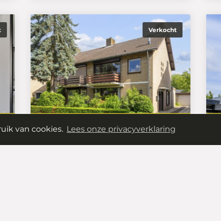
t
Verkocht
k.
€ 575.000,- k.k.
uik van cookies.
Lees onze privacyverklaring
Buys Ballotweg 3E
S
5223 GG
's-Hertogenbosch
5
Meer informatie
M