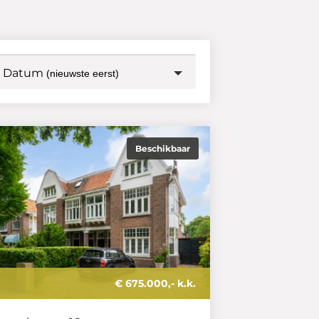
Datum
(nieuwste eerst)
Beschikbaar
€ 675.000,- k.k.