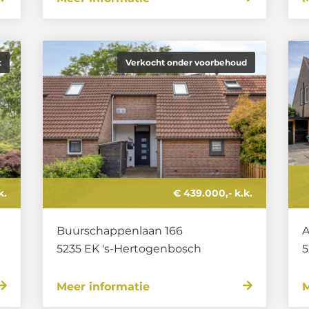
t
Verkocht onder voorbehoud
k.
€ 439.000,- k.k.
Buurschappenlaan 166
A
5235 EK
's-Hertogenbosch
5
Meer informatie
M