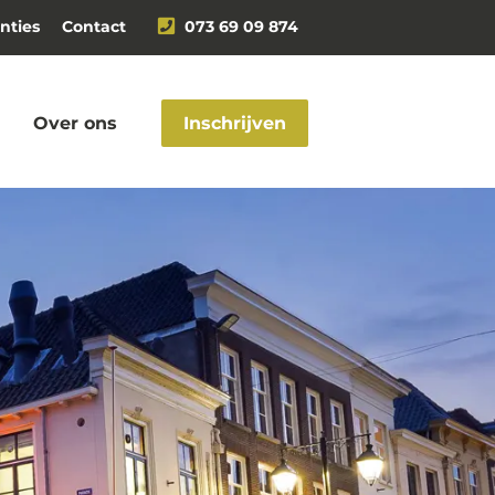
nties
Contact
073 69 09 874
Over ons
Inschrijven