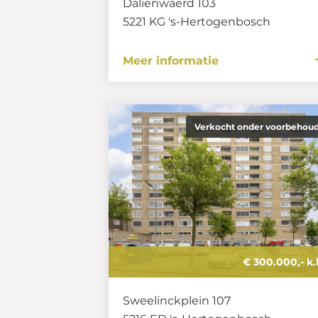
Daliënwaerd 103
5221 KG
's-Hertogenbosch
Meer informatie
Verkocht onder voorbehou
€ 300.000,- k.
Sweelinckplein 107