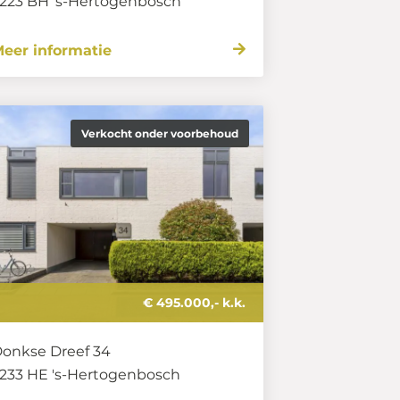
223 BH
's-Hertogenbosch
eer informatie
Verkocht onder voorbehoud
€ 495.000,- k.k.
onkse Dreef 34
233 HE
's-Hertogenbosch