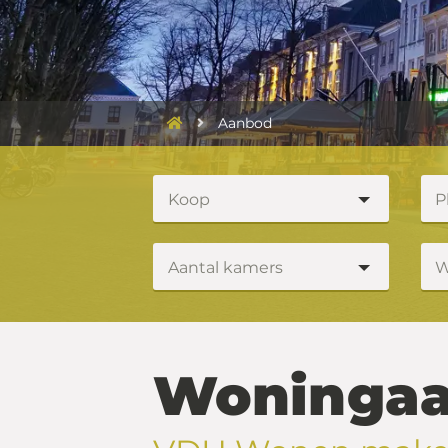
Aanbod
Koop
P
Aantal kamers
W
Woninga