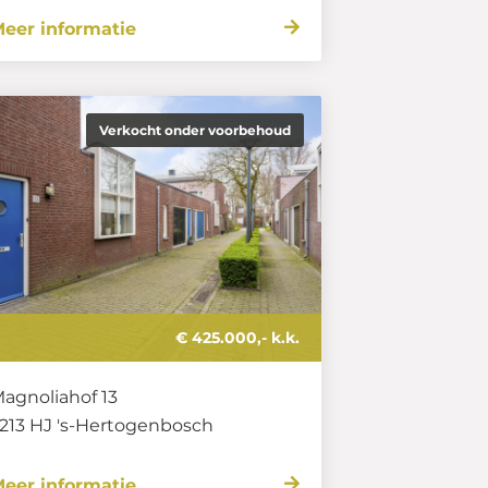
eer informatie
Verkocht onder voorbehoud
€ 425.000,- k.k.
agnoliahof 13
213 HJ
's-Hertogenbosch
eer informatie