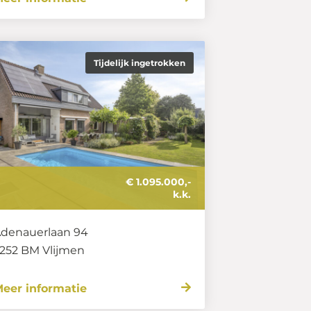
Tijdelijk ingetrokken
€ 1.095.000,-
k.k.
denauerlaan 94
252 BM
Vlijmen
eer informatie