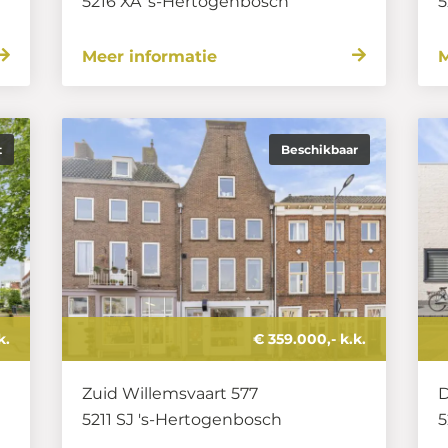
5216 XA
's-Hertogenbosch
5
Meer informatie
M
t
Beschikbaar
k.
€ 359.000,- k.k.
Zuid Willemsvaart 577
D
5211 SJ
's-Hertogenbosch
5