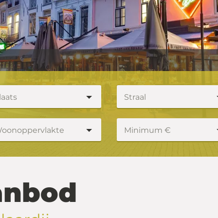
laats
Straal
oonoppervlakte
Minimum €
anbod