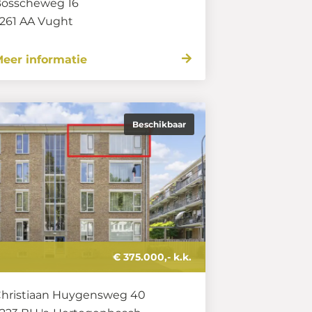
osscheweg 16
261 AA
Vught
eer informatie
Beschikbaar
€ 375.000,- k.k.
hristiaan Huygensweg 40