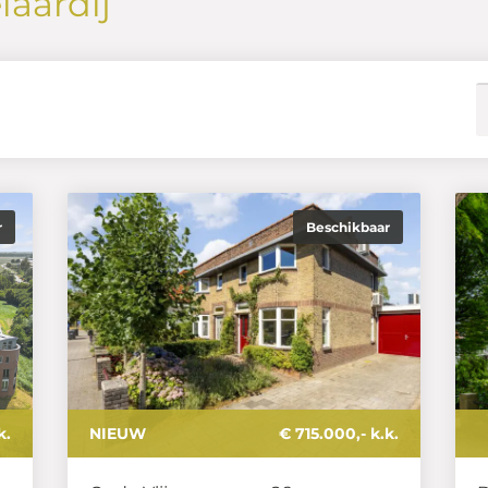
aardij
r
Beschikbaar
k.
NIEUW
€ 715.000,- k.k.