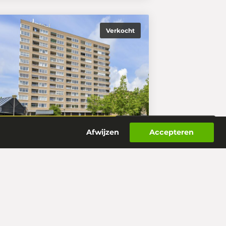
Verkocht
€ 289.500,- k.k.
Woningportaal
Afwijzen
Accepteren
weelinckplein 103
216 ED
's-Hertogenbosch
eer informatie