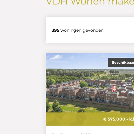
VDH Wonen makel
395
woningen gevonden
Beschikbaa
€ 575.000,- k.