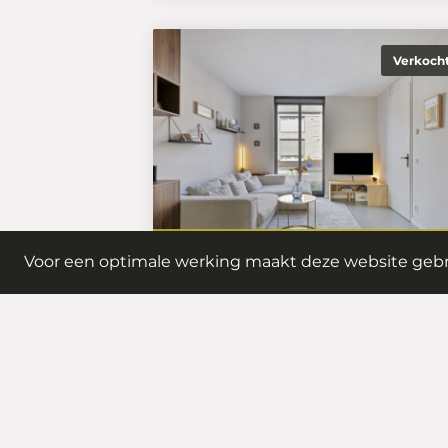
Verkoch
€ 525.000,- k.
Voor een optimale werking maakt deze website gebr
Ampèrestraat 114
5223 CT
's-Hertogenbosch
Meer informatie