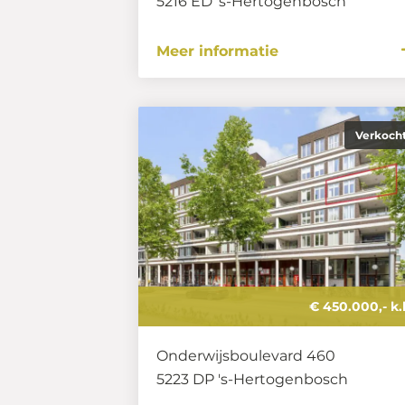
5216 ED
's-Hertogenbosch
Meer informatie
Verkoch
€ 450.000,- k.
Onderwijsboulevard 460
5223 DP
's-Hertogenbosch