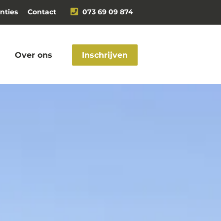
nties
Contact
073 69 09 874
Over ons
Inschrijven