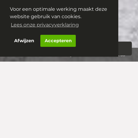
Citadellaan 53
Voor een optimale werking maakt deze
5212 VA
's-Hertogenbosch
website gebruik van cookies.
€ 595.000,- k.k.
Lees onze privacyverklaring
Afwijzen
Accepteren
Woningportaal
Aanbod
‘s-Hertogenbosch – Citadellaan 53
‘s-Hertogenbosch –
Citadellaan 53
VDH wonen makelaardij presenteert
met trots deze karakteristieke, zéér
aantrekkelijke en fantastisch gelegen