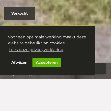
Verkocht
Rouppe van der Voortlaan 72
Voor een optimale werking maakt deze
5262 HG
Vught
website gebruik van cookies.
€ 500.000,- k.k.
Lees onze privacyverklaring
Afwijzen
Accepteren
Aanbod
Woningportaal
Vught – Rouppe van der Voortlaan 72
Vught – Rouppe van der
Voortlaan 72