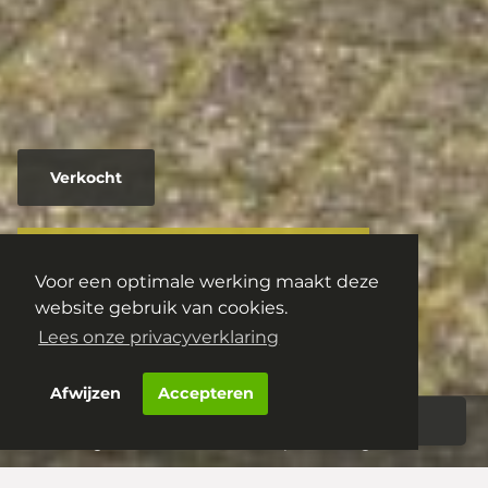
Verkocht
Tweede Rompert 47 ong
Voor een optimale werking maakt deze
5233 EB
's-Hertogenbosch
website gebruik van cookies.
€ 35.000,- k.k.
Lees onze privacyverklaring
Afwijzen
Accepteren
Aanbod
Woningportaal
‘s-Hertogenbosch – Tweede Rompert 47 ong