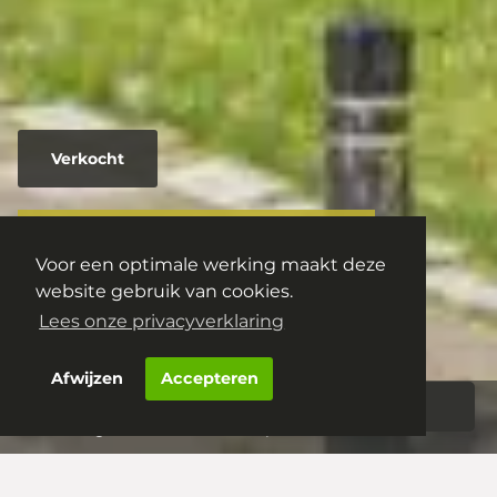
Verkocht
Sweelinckplein 103
Voor een optimale werking maakt deze
5216 ED
's-Hertogenbosch
website gebruik van cookies.
€ 289.500,- k.k.
Lees onze privacyverklaring
Afwijzen
Accepteren
Aanbod
Woningportaal
‘s-Hertogenbosch – Sweelinckplein 103