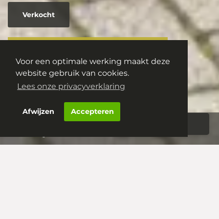
Verkocht
Nienoordstede 19
Voor een optimale werking maakt deze
5235 HH
's-Hertogenbosch
website gebruik van cookies.
€ 525.000,- k.k.
Lees onze privacyverklaring
Afwijzen
Accepteren
Aanbod
Woningportaal
‘s-Hertogenbosch – Nienoordstede 19
‘s-Hertogenbosch –
Nienoordstede 19