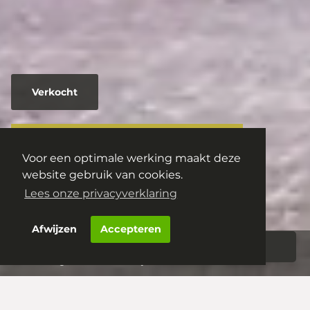
Verkocht
Fientje Brouwersstraat 23
Voor een optimale werking maakt deze
5221 JL
's-Hertogenbosch
website gebruik van cookies.
€ 810.000,- k.k.
Lees onze privacyverklaring
Afwijzen
Accepteren
Aanbod
Woningportaal
‘s-Hertogenbosch – Fientje Brouwersstraat 23