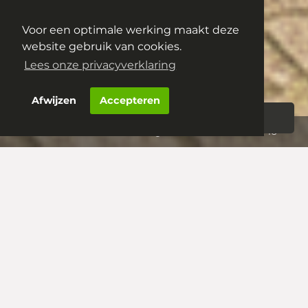
Eerste Reit 16
Voor een optimale werking maakt deze
5233 JP
's-Hertogenbosch
website gebruik van cookies.
€ 410.000,- k.k.
Lees onze privacyverklaring
Afwijzen
Accepteren
Woningportaal
Aanbod
‘s-Hertogenbosch – Eerste Reit 16
‘s-Hertogenbosch –
Eerste Reit 16
VDH Wonen Makelaardij meldt deze
woning af. Direct verkocht binnen