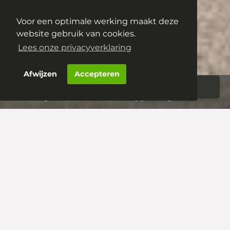
Christiaan Huygensweg 10
Voor een optimale werking maakt deze
5223 BH
's-Hertogenbosch
website gebruik van cookies.
€ 350.000,- k.k.
Lees onze privacyverklaring
Afwijzen
Accepteren
Aanbod
Woningportaal
‘s-Hertogenbosch – Christiaan Huygensweg 10
‘s-Hertogenbosch –
Christiaan Huygensweg
10
Stap binnen in dit schitterende 4-